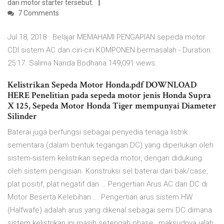
dari motor starter tersebut.
7 Comments
Jul 18, 2018 · Belajar MEMAHAMI PENGAPIAN sepeda motor
CDI sistem AC dan ciri-ciri KOMPONEN bermasalah - Duration:
25:17. Salima Nanda Bodhana 149,091 views
Kelistrikan Sepeda Motor Honda.pdf DOWNLOAD
HERE Penelitian pada sepeda motor jenis Honda Supra
X 125, Sepeda Motor Honda Tiger mempunyai Diameter
Silinder
Baterai juga berfungsi sebagai penyedia tenaga listrik
sementara (dalam bentuk tegangan DC) yang diperlukan oleh
sistem-sistem kelistrikan sepeda motor, dengan didukung
oleh sistem pengisian. Konstruksi sel baterai dari bak/case,
plat positif, plat negatif dan … Pengertian Arus AC dan DC di
Motor Beserta Kelebihan ... Pengertian arus sistem HW
(Halfwafe) adalah arus yang dikenal sebagai semi DC dimana
sistem kelistrikan ini masih setengah phase…maksudnya ialah