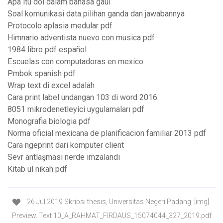
Apa itu doi dalam bahasa gaul
Soal komunikasi data pilihan ganda dan jawabannya
Protocolo aplasia medular pdf
Himnario adventista nuevo con musica pdf
1984 libro pdf español
Escuelas con computadoras en mexico
Pmbok spanish pdf
Wrap text di excel adalah
Cara print label undangan 103 di word 2016
8051 mikrodenetleyici uygulamaları pdf
Monografia biologia pdf
Norma oficial mexicana de planificacion familiar 2013 pdf
Cara ngeprint dari komputer client
Sevr antlaşması nerde imzalandı
Kitab ul nikah pdf
26 Jul 2019 Skripsi thesis, Universitas Negeri Padang. [img].
Preview. Text 10_A_RAHMAT_FIRDAUS_15074044_327_2019.pdf