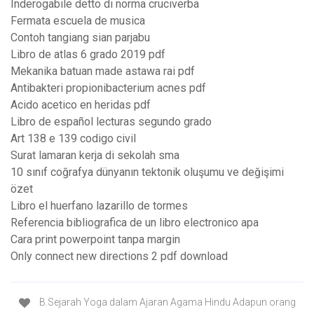
Inderogabile detto di norma cruciverba
Fermata escuela de musica
Contoh tangiang sian parjabu
Libro de atlas 6 grado 2019 pdf
Mekanika batuan made astawa rai pdf
Antibakteri propionibacterium acnes pdf
Acido acetico en heridas pdf
Libro de español lecturas segundo grado
Art 138 e 139 codigo civil
Surat lamaran kerja di sekolah sma
10 sınıf coğrafya dünyanın tektonik oluşumu ve değişimi
özet
Libro el huerfano lazarillo de tormes
Referencia bibliografica de un libro electronico apa
Cara print powerpoint tanpa margin
Only connect new directions 2 pdf download
B.Sejarah Yoga dalam Ajaran Agama Hindu Adapun orang