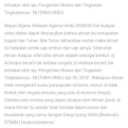
terbakar oleh api, Pengertian Moksa dan Tingkatan-
Tingkatannya - MUTIARA HINDU
Wayan Wijana: Makalah Agama Hindu SRADHA Dari kutipan
sloka diatas dapat disimpulkan bahwa atman itu merupakan
bagian dari Tuhan. Bila Tuhan diibaratkan lautan maka atman
itu hanyalah setitik uap embun dari uap airnya. Sifat-sifat
Atman Adapun sifat-sifat atman adalah sebagai berikut: a)
Achodya berarti tak terlukai senjata, b) Adahya berarti tak
terbakar oleh api, Pengertian Moksa dan Tingkatan-
Tingkatannya - MUTIARA HINDU Apr 30, 2018 · Walaupun Atman
telah mengambil suatu perwujudan tertentu, namun ia tidak
terikat oleh segala sesuatu yang ada di dunia ini (maya).
Salokya yaitu moksa yang dapat dicapai oleh Atman (jiwa), di
mana Atman itu sendiri telah berada dalam posisi dan
kesadaran yang sama dengan Sang Hyang Widhi (Brahman).
ATMAN | hinducintadamai1