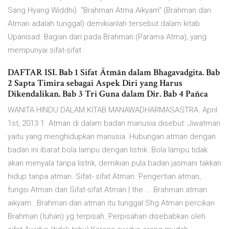
Sang Hyang Widdhi). "Brahman Atma Aikyam" (Brahman dan
Atman adalah tunggal) demikianlah tersebut dalam kitab
Upanisad. Bagian dari pada Brahman (Parama Atma), yang
mempunyai sifat-sifat
DAFTAR ISI. Bab 1 Sifat Ātmān dalam Bhagavadgita. Bab
2 Sapta Timira sebagai Aspek Diri yang Harus
Dikendalikan. Bab 3 Tri Guna dalam Dir. Bab 4 Pañca
WANITA HINDU DALAM KITAB MANAWADHARMASASTRA. April
1st, 2013 1. Atman di dalam badan manusia disebut: Jiwatman
yaitu yang menghidupkan manusia. Hubungan atman dengan
badan ini ibarat bola lampu dengan listrik. Bola lampu tidak
akan menyala tanpa listrik, demikian pula badan jasmani takkan
hidup tanpa atman. Sifat- sifat Atman. Pengertian atman,
fungsi Atman dan Sifat-sifat Atman | the ... Brahman atman
aikyam : Brahman dan atman itu tunggal Shg Atman percikan
Brahman (tuhan) yg terpisah. Perpisahan disebabkan oleh