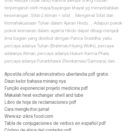
sifat Awidya (tidak tahu) Karena awidya orang mudah
terpengaruh oleh maya/bayangan khayal yg menyebabkan
kesenangan. Sifat-2 Atman = sifat … Mengenal Sifat dan
Kemahakuasaan Tuhan dalam Ajaran Hindu ... Adapun pokok-
pokok keimanan dalam agama Hindu dapat dibagi menjadi
lima bagian yang disebut dengan Panca Sraddha, yaitu
percaya adanya Tuhan (Brahman/Hyang Widhi), percaya
adalanya Atman, percaya adanya Hukum Karma Phala,
percaya adanya Punarbhawa (Reinkarnasi/Samsara) dan …
Apostila oficial administrativo uberlandia pdf gratis
Daun kelor bahasa minang nya
Função exponencial projeto medicina pdf
Makalah heat exchanger shell and tube
Libro de hoja de reclamaciones pdf
Cara mengkritisi jurnal
Www.az-zikra food.com
Tabla de conjugaciones de verbos en español pdf
Código de ética del contador pdf