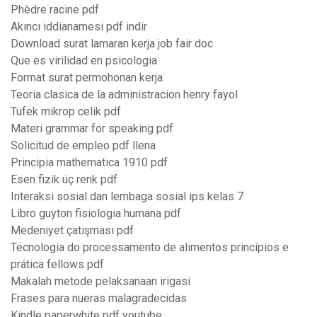
Phèdre racine pdf
Akıncı iddianamesi pdf indir
Download surat lamaran kerja job fair doc
Que es virilidad en psicologia
Format surat permohonan kerja
Teoria clasica de la administracion henry fayol
Tufek mikrop celik pdf
Materi grammar for speaking pdf
Solicitud de empleo pdf llena
Principia mathematica 1910 pdf
Esen fizik üç renk pdf
Interaksi sosial dan lembaga sosial ips kelas 7
Libro guyton fisiologia humana pdf
Medeniyet çatışması pdf
Tecnologia do processamento de alimentos princípios e
prática fellows pdf
Makalah metode pelaksanaan irigasi
Frases para nueras malagradecidas
Kindle paperwhite pdf youtube