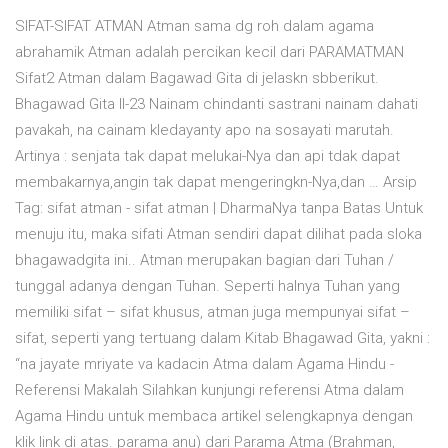
SIFAT-SIFAT ATMAN Atman sama dg roh dalam agama
abrahamik Atman adalah percikan kecil dari PARAMATMAN
Sifat2 Atman dalam Bagawad Gita di jelaskn sbberikut.
Bhagawad Gita II-23 Nainam chindanti sastrani nainam dahati
pavakah, na cainam kledayanty apo na sosayati marutah.
Artinya : senjata tak dapat melukai-Nya dan api tdak dapat
membakarnya,angin tak dapat mengeringkn-Nya,dan … Arsip
Tag: sifat atman - sifat atman | DharmaNya tanpa Batas Untuk
menuju itu, maka sifati Atman sendiri dapat dilihat pada sloka
bhagawadgita ini.. Atman merupakan bagian dari Tuhan /
tunggal adanya dengan Tuhan. Seperti halnya Tuhan yang
memiliki sifat – sifat khusus, atman juga mempunyai sifat –
sifat, seperti yang tertuang dalam Kitab Bhagawad Gita, yakni :
“na jayate mriyate va kadacin Atma dalam Agama Hindu -
Referensi Makalah Silahkan kunjungi referensi Atma dalam
Agama Hindu untuk membaca artikel selengkapnya dengan
klik link di atas. parama anu) dari Parama Atma (Brahman,